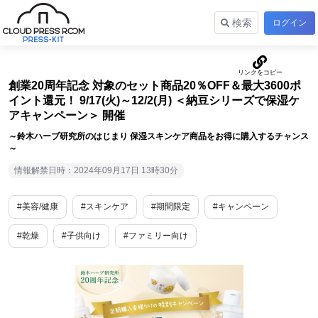
検索
ログイン
創業20周年記念 対象のセット商品20％OFF＆最大3600ポ
イント還元！ 9/17(火)～12/2(月) ＜納豆シリーズで保湿ケ
アキャンペーン＞ 開催
～鈴木ハーブ研究所のはじまり 保湿スキンケア商品をお得に購入するチャンス
～
情報解禁日時：2024年09月17日 13時30分
#美容/健康
#スキンケア
#期間限定
#キャンペーン
#乾燥
#子供向け
#ファミリー向け