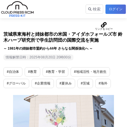
検索
ログイン
茨城県東海村と姉妹都市の米国・アイダホフォールズ市 鈴
木ハーブ研究所で学生訪問団の国際交流を実施
～ 1981年の姉妹都市盟約から44年 さらなる関係強化へ ～
情報解禁日時：2025年08月20日 20時00分
#自治体
#教育
#教育・学習
#地域活性・地方創生
#グローバル
#企業情報
#夏休み
#茨城
#海外