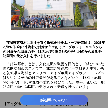
茨城県東海村に本社を置く株式会社鈴木ハーブ研究所は、2025年
7月25日(金)に東海村と姉妹都市であるアイダホフォールズ市から
の14歳から18歳の学生11名及び引率者3名の合計14名から成る学生
訪問団の受け入れを行いました。
「姉妹都市」とは、文化交流や親善を目的として結びついた
国際的な都市のことです。株式会社鈴木ハーブ研究所本社があ
る茨城県東海村とアメリカ・アイダホ州アイダホフォールズ市
は互いに原子力の研究機関があることなどから、1981（昭和
56）年7月3日に姉妹都市盟約を結びました。毎年、互いに一般
訪問団・学生訪問団の受け入れ・派遣を行っています。
話を聞いてみたい
【アイダホフォールズ市学生訪問団受け入れ 概要】