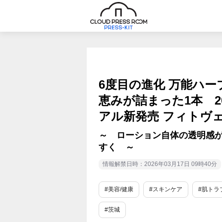
6度目の進化 万能ハ
恵みが詰まった1本 2
アル新発売 フィトヴ
～ ローション自体の透明感
すく ～
情報解禁日時：2026年03月17日 09時40分
#美容/健康
#スキンケア
#肌トラ
#茨城