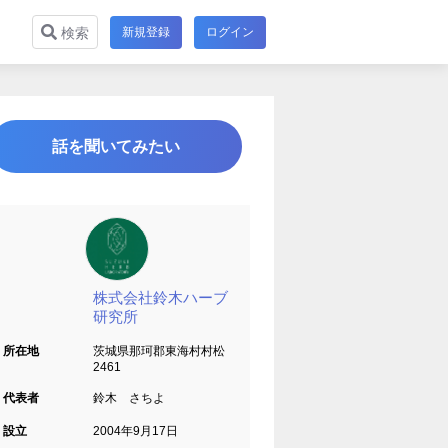
新規登録
ログイン
検索
話を聞いてみたい
株式会社鈴木ハーブ
研究所
所在地
茨城県那珂郡東海村村松
2461
代表者
鈴木 さちよ
設立
2004年9月17日