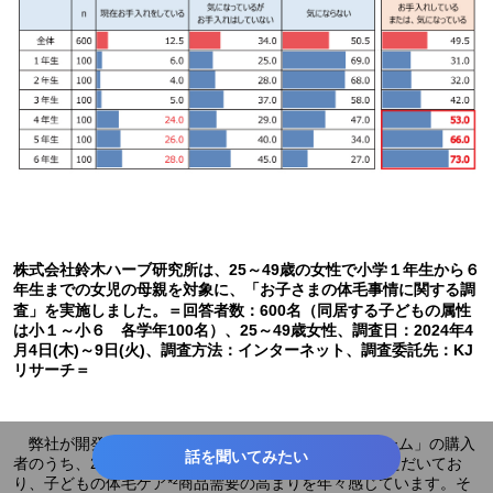
株式会社鈴木ハーブ研究所は、25～49歳の女性で小学１年生から６
年生までの女児の母親を対象に、「お子さまの体毛事情に関する調
査」を実施しました。＝回答者数：600名（同居する子どもの属性
は小１～小６ 各学年100名）、25～49歳女性、調査日：2024年4
月4日(木)～9日(火)、調査方法：インターネット、調査委託先：KJ
リサーチ＝
弊社が開発し販売する「パイナップル豆乳除毛クリーム」の購入
話を聞いてみたい
者のうち、2.5人にひとりがお子さまのために購入*¹いただいてお
り、子どもの体毛ケア*²商品需要の高まりを年々感じています。そ