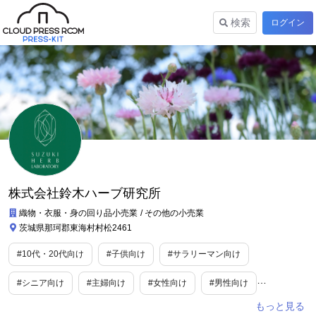
検索
ログイン
株式会社鈴木ハーブ研究所
織物・衣服・身の回り品小売業
その他の小売業
茨城県那珂郡東海村村松2461
#10代・20代向け
#子供向け
#サラリーマン向け
#シニア向け
#主婦向け
#女性向け
#男性向け
#妊婦向け
#ファミリー向け
#カルチャー
#教育