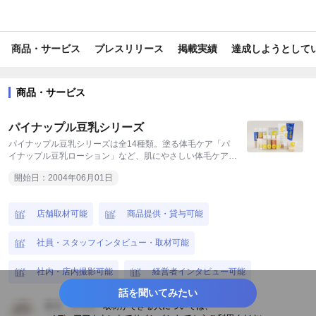
#自治体
#食
#スポーツ
#トレンド情報
商品・サービス
プレスリリース
掲載実績
達成しようとして
#ビジネス/経済/マネー
#美容/健康
#ファッション
#報道/ドキュメンタリー
#ライフスタイル
#旅行/お出かけ情報
商品・サービス
#メイク
#スキンケア
#ヘア・ネイル
#美容・健康家電
パイナップル豆乳シリーズ
#内食・中食
#飲料
#イベント
#施設
パイナップル豆乳シリーズは全14種類。塗る体毛ケア「パ
イナップル豆乳ローション」など、肌にやさしい体毛ケア用
の商品です
#ステーショナリー
#衛生用品・日用品
#書籍
#国内観光
開始日：2004年06月01日
#ベビーグッズ
#健康・サプリ
#バス・トイレグッズ
店舗取材可能
商品提供・貸与可能
#便利グッズ
#スポーツ観戦
#ガーデニング・菜園
#D2C
社員・スタッフインタビュー・取材可能
#育児・子育て
#家事
#環境保全
#キャリア
#EC
社内・店内撮影可能
経営者インタビュー可能
#教育・学習
#グローバル
#コミュニケーション
話を聞いてみたい
鈴木 さちよ
取材ができる人については、
#サイエンス
#地域活性・地方創生
#ネットワーク