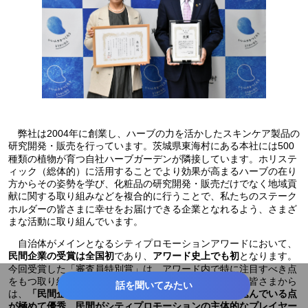
弊社は2004年に創業し、ハーブの力を活かしたスキンケア製品の
研究開発・販売を行っています。茨城県東海村にある本社には500
種類の植物が育つ自社ハーブガーデンが隣接しています。ホリステ
ィック（総体的）に活用することでより効果が高まるハーブの在り
方からその姿勢を学び、化粧品の研究開発・販売だけでなく地域貢
献に関する取り組みなどを複合的に行うことで、私たちのステーク
ホルダーの皆さまに幸せをお届けできる企業となれるよう、さまざ
まな活動に取り組んでいます。
自治体がメインとなるシティプロモーションアワードにおいて、
であり、
となります。
民間企業の受賞は全国初
アワード史上でも初
今回受賞した「審査員特別賞」は、アワード内で特に注目すべき点
をもつ取り組みを行う団体に贈られる賞です。審査員の皆さまから
話を聞いてみたい
は、
「民間企業ならではの機動力と熱意で地域を巻き込んでいる点
が極めて優秀。民間がシティプロモーションの主体的なプレイヤー