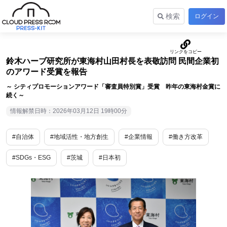
検索
ログイン
鈴木ハーブ研究所が東海村山田村長を表敬訪問 民間企業初
のアワード受賞を報告
～ シティプロモーションアワード「審査員特別賞」受賞 昨年の東海村金賞に
続く～
情報解禁日時：2026年03月12日 19時00分
#自治体
#地域活性・地方創生
#企業情報
#働き方改革
#SDGs・ESG
#茨城
#日本初