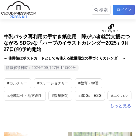
検索
ログイン
牛乳パック再利用の手すき紙使用 障がい者就労支援につ
ながる SDGsな「ハーブのイラストカレンダー2025」9月
27日(金)予約開始
～ 使用後はポストカードとしても使える数量限定の手づくりカレンダー ～
情報解禁日時：2024年09月27日 14時00分
#カルチャー
#ステーショナリー
#教育・学習
#地域活性・地方創生
#数量限定
#SDGs・ESG
#エシカル
#予約販売・事前予約
#年末年始
#受賞歴あり