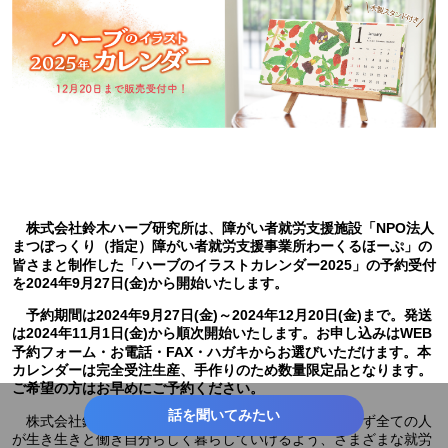
株式会社鈴木ハーブ研究所は、障がい者就労支援施設「NPO法人
まつぼっくり（指定）障がい者就労支援事業所わーくるほーぷ」の
皆さまと制作した「ハーブのイラストカレンダー2025」の予約受付
を2024年9月27日(金)から開始いたします。
予約期間は2024年9月27日(金)～2024年12月20日(金)まで。発送
は2024年11月1日(金)から順次開始いたします。お申し込みはWEB
予約フォーム・お電話・FAX・ハガキからお選びいただけます。本
カレンダーは完全受注生産、手作りのため数量限定品となります。
ご希望の方はお早めにご予約ください。
話を聞いてみたい
株式会社鈴木ハーブ研究所では、障がいの有無を問わず全ての人
が生き生きと働き自分らしく暮らしていけるよう、さまざまな就労