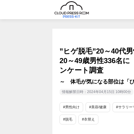
”ヒゲ脱毛”20～40
20～49歳男性336
ンケート調査
～ 体毛が気になる部位は「ひざ
情報解禁日時：2024年04月15日 10時00分
#男性向け
#美容/健康
#サラリー
#脱毛
#衣替え