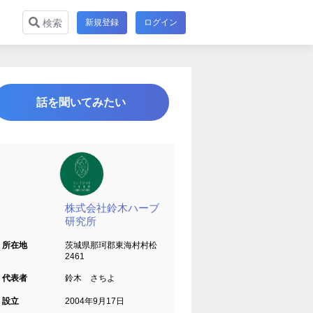
新規登録
ログイン
検索
話を聞いてみたい
株式会社鈴木ハーブ
研究所
所在地
茨城県那珂郡東海村村松
2461
代表者
鈴木 さちよ
設立
2004年9月17日