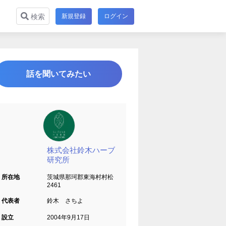
新規登録
ログイン
検索
話を聞いてみたい
株式会社鈴木ハーブ
研究所
所在地
茨城県那珂郡東海村村松
2461
代表者
鈴木 さちよ
設立
2004年9月17日