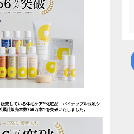
販売している体毛ケア*²化粧品「パイナップル豆乳シ
ズ累計販売本数756万本*¹を突破いたしました。