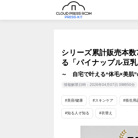
シリーズ累計販売本数7
る「パイナップル豆乳
～ 自宅で叶える“体毛×美肌
情報解禁日時：2026年04月07日 09時50分
#美容/健康
#スキンケア
#衛生用
#知る人ぞ知る
#衣替え