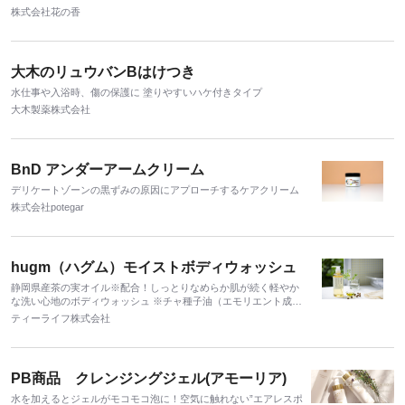
株式会社花の香
大木のリュウバンBはけつき
水仕事や入浴時、傷の保護に 塗りやすいハケ付きタイプ
大木製薬株式会社
BnD アンダーアームクリーム
デリケートゾーンの黒ずみの原因にアプローチするケアクリーム
株式会社potegar
hugm（ハグム）モイストボディウォッシュ
静岡県産茶の実オイル※配合！しっとりなめらか肌が続く軽やか
な洗い心地のボディウォッシュ ※チャ種子油（エモリエント成
分、整肌成分）
ティーライフ株式会社
PB商品 クレンジングジェル(アモーリア)
水を加えるとジェルがモコモコ泡に！空気に触れない”エアレスポ