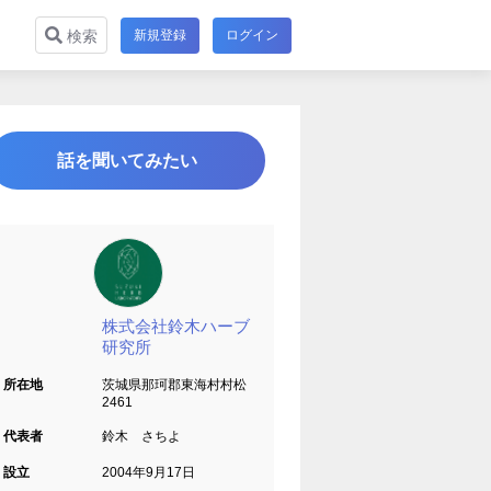
新規登録
ログイン
検索
話を聞いてみたい
株式会社鈴木ハーブ
研究所
所在地
茨城県那珂郡東海村村松
2461
代表者
鈴木 さちよ
設立
2004年9月17日