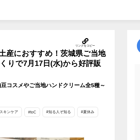
土産におすすめ！茨城県ご当地
りで7月17日(水)から好評販
豆コスメやご当地ハンドクリーム全5種～
#スキンケア
#知る人ぞ知る
#夏休み
#toC