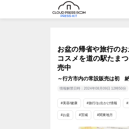
お盆の帰省や旅行のお
コスメを道の駅たまつく
売中
～行方市内の常設販売は初 納
情報解禁日時：2024年08月09日 12時50分
#美容/健康
#旅行/お出かけ情報
#お盆
#茨城
#関東地方