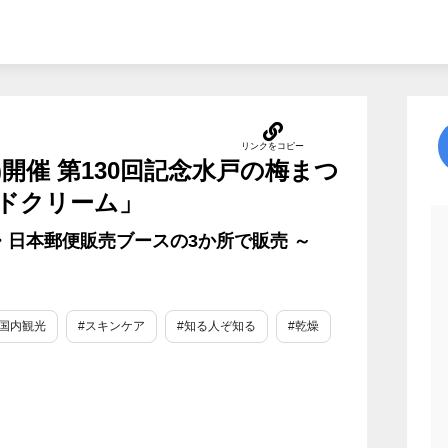
2(日)開催 第130回記念水戸の梅まつ
ドクリーム」
・日本郵便販売ブースの3か所で販売 ～
#国内観光
#スキンケア
#知る人ぞ知る
#乾燥