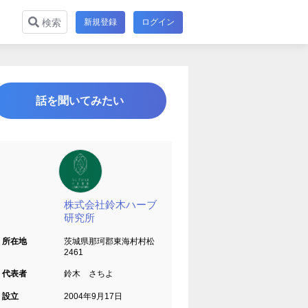
新規登録
ログイン
検索
話を聞いてみたい
株式会社鈴木ハーブ
研究所
所在地
茨城県那珂郡東海村村松
2461
代表者
鈴木 さちよ
設立
2004年9月17日