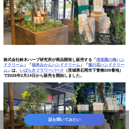
株式会社鈴木ハーブ研究所が商品開発し販売する「
偕楽園の梅ハン
ドクリーム
」「
福来みかんハンドクリーム
」「
蓮の花ハンドクリー
ム
」は、
いばらきフラワーパーク
（茨城県石岡市下青柳200番地）
で2026年2月14日から販売を開始しました。
話を聞いてみたい