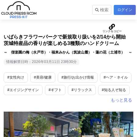
検索
ログイン
いばらきフラワーパークで新規取り扱いを2/14から開始
茨城特産品の香りが楽しめる3種類のハンドクリーム
～ 偕楽園の梅（水戸市）・福来みかん（筑波山麓）・蓮の花（土浦市） ～
情報解禁日時：2026年03月11日 23時30分
#女性向け
#美容/健康
#旅行/お出かけ情報
#ヘア・ネイル
#エイジングサイン
#ギフト
#リラックス
#知る人ぞ知る
#乾燥
#茨城