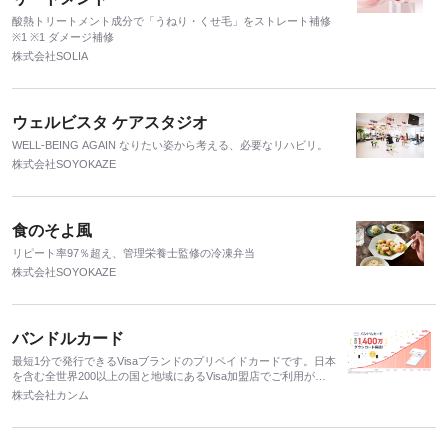
酸熱トリートメント成分で「うねり・くせ毛」をストレート補修
※1 ※1 ダメージ補修
株式会社SOLIA
ウェルビスタ ケアスタジオ
WELL-BEING AGAIN なりたい姿から考える、必要なリハビリ。
株式会社SOYOKAZE
食のそよ風
リピート率97％超え、管理栄養士監修の冷凍弁当
株式会社SOYOKAZE
バンドルカード
最短1分で発行できるVisaブランドのプリペイドカードです。日本
を含む全世界200以上の国と地域にあるVisa加盟店でご利用が可
能で、チャージ式で利用金額がわかりやすい安心感から多くの
株式会社カンム
方々に支持されております。また、アプリから金額を入力すると
即座にチャージできる「ポチっとチャージ」など、便利な機能も
搭載されています。