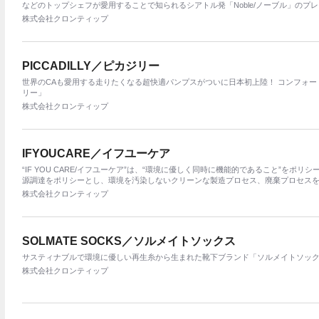
などのトップシェフが愛用することで知られるシアトル発「Noble/ノーブル」のプ
株式会社クロンティップ
PICCADILLY／ピカジリー
世界のCAも愛用する走りたくなる超快適パンプスがついに日本初上陸！ コンフォート＆サ
リー」
株式会社クロンティップ
IFYOUCARE／イフユーケア
“IF YOU CARE/イフユーケア”は、“環境に優しく同時に機能的であること”を
源調達をポリシーとし、環境を汚染しないクリーンな製造プロセス、廃棄プロセス
慮した製品を発売しています。
株式会社クロンティップ
SOLMATE SOCKS／ソルメイトソックス
サスティナブルで環境に優しい再生糸から生まれた靴下ブランド「ソルメイトソックス」 
株式会社クロンティップ