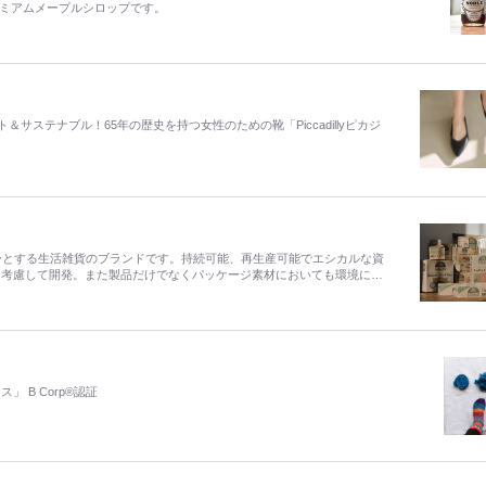
レミアムメープルシロップです。
ステナブル！65年の歴史を持つ女性のための靴「Piccadillyピカジ
ポリシーとする生活雑貨のブランドです。持続可能、再生産可能でエシカルな資
を考慮して開発。また製品だけでなくパッケージ素材においても環境に配
B Corp®認証