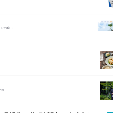
リモラボ）」
一枚