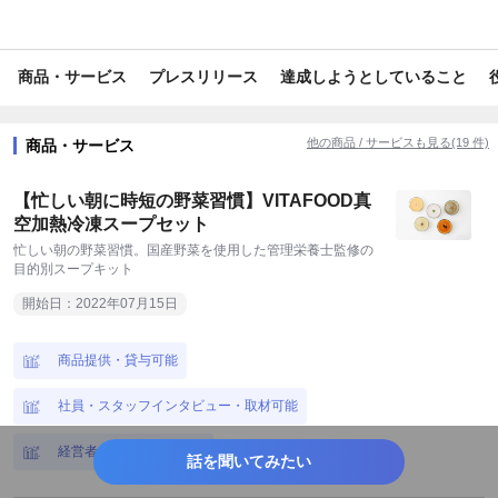
#音楽/アーティスト
#カルチャー
#食
商品・サービス
プレスリリース
達成しようとしていること
#電化製品/ガジェット/IT関連
#トレンド情報
#美容/健康
#ファッション
#ライフスタイル
#旅行/お出かけ情報
他の商品 / サービスも見る(19 件)
商品・サービス
#音響・映像家電
#調理家電
#メイク
#スキンケア
【忙しい朝に時短の野菜習慣】VITAFOOD真
#ヘア・ネイル
#美容・健康家電
#生鮮・加工食品
空加熱冷凍スープセット
忙しい朝の野菜習慣。国産野菜を使用した管理栄養士監修の
#内食・中食
#グルメ
#スイーツ
#飲料
目的別スープキット
開始日：2022年07月15日
#アミューズメント
#イベント
#ステーショナリー
#衛生用品・日用品
#映画・ドラマ
#コミック・アニメ
商品提供・貸与可能
#音楽
#アート・演劇
#トイ
#ベビーグッズ
社員・スタッフインタビュー・取材可能
#健康・サプリ
#ファッション
#インテリア小物
経営者インタビュー可能
話を聞いてみたい
#キッチン小物
#バス・トイレグッズ
#タレント