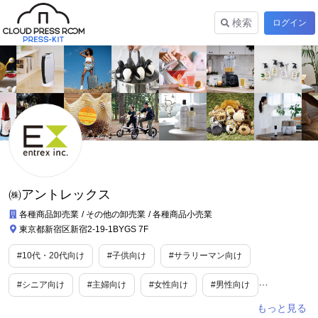
検索
ログイン
㈱アントレックス
各種商品卸売業
その他の卸売業
各種商品小売業
東京都新宿区新宿2-19-1BYGS 7F
#10代・20代向け
#子供向け
#サラリーマン向け
#シニア向け
#主婦向け
#女性向け
#男性向け
#妊婦向け
#ファミリー向け
#エンターテインメント/芸能