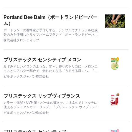
内ではZ世代・ミレニアル世代を中心に支持を集めております。
Portland Bee Balm（ポートランドビーバー
ム）
ポートランドの養蜂家が手作りする、シンプルでナチュラルな成
分のみを使用したリップバームブランド「ポートランドビーバー
ム」
株式会社クロンティップ
ブリステックス センシティブ メロン
みずみずしいメロンのような、甘～い香りのトリコに…メロンエ
キスとシアバター配合で、触れたくなる「うるうる唇」へ。『ブ
リステックス センシティブ メロン』新登場！
ピルボックスジャパン株式会社
ブリステックス リップヴィブランス
カラー・保湿・UV対策・パールの輝きを、これ1本で！マルチに
使えるプレミアムカラーリップ、『ブリステックス ヴィブラン
ス』が、パッケージを新たにリニューアル！
ピルボックスジャパン株式会社