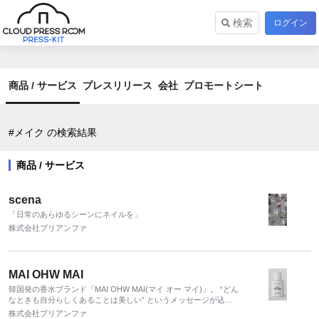
検索
ログイン
商品 / サービス
プレスリリース
会社
プロモートシート
#メイク の検索結果
商品 / サービス
scena
「日常のあらゆるシーンにネイルを」
株式会社プリアンファ
MAI OHW MAI
韓国発の香水ブランド「MAI OHW MAI(マイ オー マイ)」。 “どん
なときも自分らしくあることは美しい” というメッセージが込め
られた “ I AM WHO I AM” (私は私) が逆配列されており、韓国国
株式会社プリアンファ