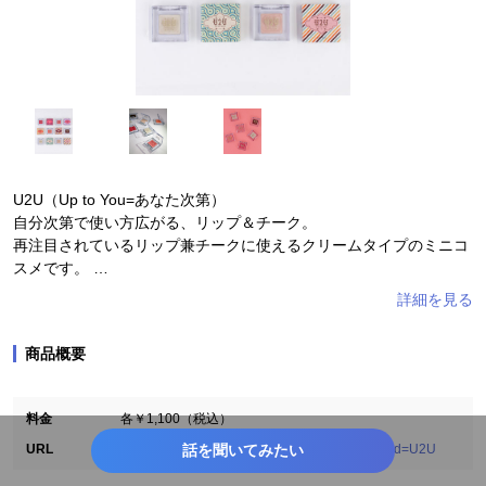
U2U（Up to You=あなた次第）
自分次第で使い方広がる、リップ＆チーク。
再注目されているリップ兼チークに使えるクリームタイプのミニコ
スメです。
日本人の肌になじみやすく使いやすいレッド、ピンク、オレンジ、
ブラウン系統の4色と、
ツヤやきらめきを加える2色の6色展開。指やスポンジでポンポンと
商品概要
手軽に塗れて、重ねづけも自由自在。
・ひとつで「ピンクメイク」「オレンジメイク」などワントーンメ
イクができる！
料金
各￥1,100（税込）
・薄づきなので手持ちのコスメに重ねてニュアンスチェンジでき
話を聞いてみたい
る！
URL
https://www.entresquare.com/p/search?keyword=U2U
・マットメイクに飽きたら、ハイライトカラーを重ねてツヤメイク