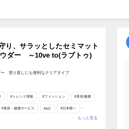
守り、サラッとしたセミマット
ダー ～10ve to(ラブトゥ)
パウダー 塗り直しにも便利なクリアタイプ
け
#トレンド情報
#ファッション
#美容/健康
#美容・健康サービス
#日本唯一
#toC
#新商品・サービス
#猛暑・酷暑
#夏