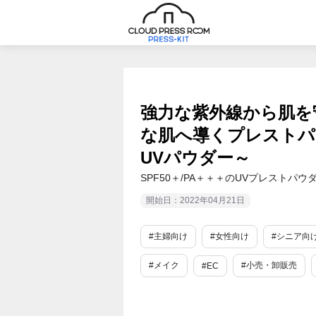
強力な紫外線から肌を
な肌へ導くプレストパウ
UVパウダー～
SPF50＋/PA＋＋＋のUVプレスト
開始日：2022年04月21日
#主婦向け
#女性向け
#シニア向
#メイク
#小売・卸販売
#EC
#業界初
#SDGs・ESG
#エコ