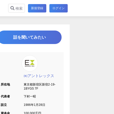
新規登録
ログイン
検索
話を聞いてみたい
㈱アントレックス
所在地
東京都新宿区新宿2-19-
1BYGS 7F
代表者
下村一昭
設立
1986年1月28日
資本金
100,000千円