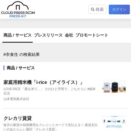
検索
ログイン
商品 / サービス
プレスリリース
会社
プロモートシート
#衣食住 の検索結果
商品 / サービス
家庭用精米機「i-rice（アイライス）」
LOVE RICE 「愛を米て。」 そのひと手間で、ごちそうに #精米
生活
山本電気株式会社
クレカリ賃貸
毎月の家賃や初期費用をクレジットカードで⽀払える！ 家賃支払
いのあたらしい選択「クレカリ賃貸」