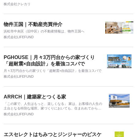
株式会社クレカリ
物件王国｜不動産売買仲介
浜松市中央区（旧中区）の不動産情報は、物件王国へ
株式会社LIFEFUND
PGHOUSE｜月々3万円台からの家づくり
「超耐震×自由設計」を最強コスパで
月々3万円台からの家づくり「超耐震×自由設計」を最強コスパで
株式会社LIFEFUND
ARRCH｜建築家とつくる家
「この家で、人生はもっと、楽しくなる」 家は、お客様の人生の
土台となる特別な場所。家づくりにおいても、住まわれてから
も、不安なく、喜びのある人生を歩んでいただきたいと考えてい
株式会社LIFEFUND
ます。
エスセレクトはちみつとジンジャーのビスケ