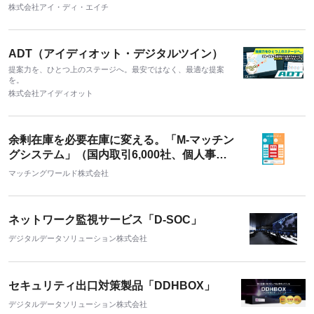
株式会社アイ・ディ・エイチ
ADT（アイディオット・デジタルツイン）
提案力を、ひとつ上のステージへ。最安ではなく、最適な提案
を。
株式会社アイディオット
余剰在庫を必要在庫に変える。「M-マッチン
グシステム」（国内取引6,000社、個人事業
主6,000名、海外バイヤー800社、）
マッチングワールド株式会社
ネットワーク監視サービス「D-SOC」
デジタルデータソリューション株式会社
セキュリティ出口対策製品「DDHBOX」
デジタルデータソリューション株式会社