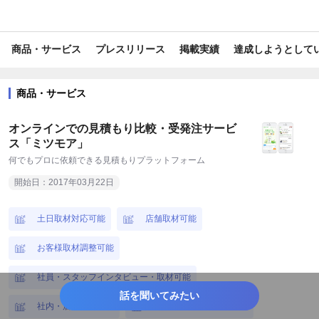
#自治体
#電化製品/ガジェット/IT関連
#トレンド情報
商品・サービス
プレスリリース
掲載実績
達成しようとして
#ビジネス/経済/マネー
#美容/健康
#報道/ドキュメンタリー
#ライフスタイル
#旅行/お出かけ情報
#ITガジェット
商品・サービス
#白物家電
#音響・映像家電
#調理家電
#スマホ・PC
オンラインでの見積もり比較・受発注サービ
#コンピューター・IT
#美容・健康家電
#施設
#車・バイク
ス「ミツモア」
何でもプロに依頼できる見積もりプラットフォーム
#健康・サプリ
#金融・保険商品
#大物家具
#寝具
開始日：2017年03月22日
#掃除グッズ
#業務効率化
#ウェディング
#オフィス用品
土日取材対応可能
店舗取材可能
#ガーデニング・菜園
#ビジネスグッズ
#防災・救急・防犯
お客様取材調整可能
#住宅・不動産
#DX
#EC
#IT
#SaaS
社員・スタッフインタビュー・取材可能
#WEBサービス
#アプリ
#育児・子育て
#営業支援
話を聞いてみたい
社内・店内撮影可能
経営者インタビュー可能
#外食産業
#家事
#環境保全
#キャリア
#教育・学習