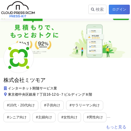
検索
ログイン
株式会社ミツモア
インターネット附随サービス業
東京都中央区銀座７丁目16-12Ｇ-７ビルディング８階
#10代・20代向け
#子供向け
#サラリーマン向け
#シニア向け
#主婦向け
#女性向け
#男性向け
#妊婦向け
#ファミリー向け
#カルチャー
#教育