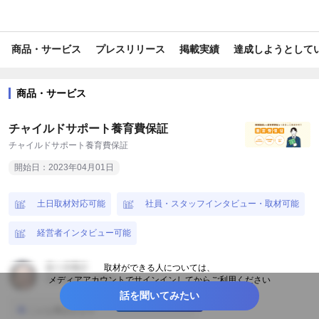
#報道/ドキュメンタリー
#ライフスタイル
#スマホ・PC
商品・サービス
プレスリリース
掲載実績
達成しようとして
#コンピューター・IT
#金融・保険商品
#DX
#IT
#アプリ
#育児・子育て
#医療・福祉
#キャリア
商品・サービス
#テクノロジー
#福祉・生活サポート
#マネー
チャイルドサポート養育費保証
#ライフサポート
#日本初
#業界唯一
#日本唯一
#toC
チャイルドサポート養育費保証
開始日：2023年04月01日
#資金調達
#受賞歴あり
#新規事業
#貧困
#SDGs・ESG
#社長・CEO
#新商品・サービス
#ユニーク
土日取材対応可能
社員・スタッフインタビュー・取材可能
#新生活
#山形
#静岡
#沖縄
経営者インタビュー可能
佐々木裕介
取材ができる人については、
代表取締役（弁護士）
メディアアカウントでサインインしてからご利用ください
話を聞いてみたい
サインインする
こんな事話せます