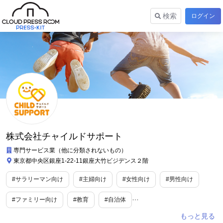
検索
ログイン
株式会社チャイルドサポート
専門サービス業（他に分類されないもの）
東京都中央区銀座1-22-11銀座大竹ビジデンス２階
#サラリーマン向け
#主婦向け
#女性向け
#男性向け
#ファミリー向け
#教育
#自治体
#電化製品/ガジェット/IT関連
#ビジネス/経済/マネー