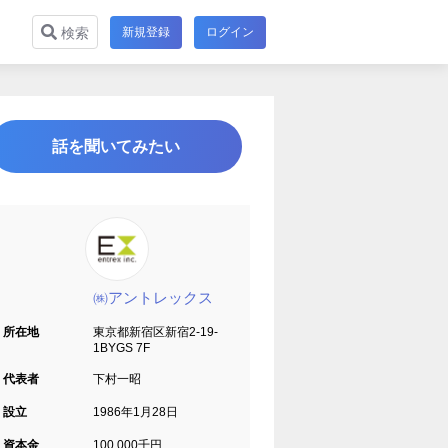
新規登録
ログイン
検索
話を聞いてみたい
㈱アントレックス
所在地
東京都新宿区新宿2-19-
1BYGS 7F
代表者
下村一昭
設立
1986年1月28日
資本金
100,000千円