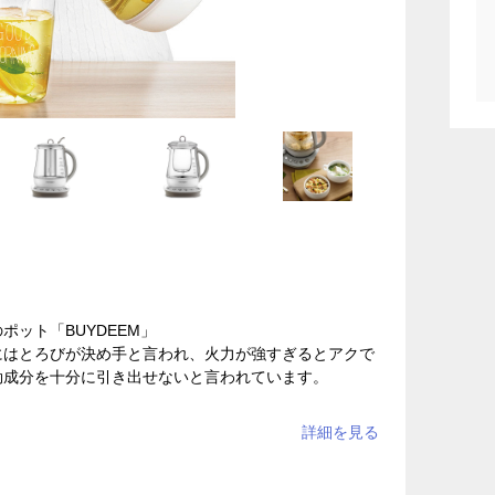
ポット「BUYDEEM」
にはとろびが決め手と言われ、火力が強すぎるとアクで
効成分を十分に引き出せないと言われています。
定に頭を悩ませることなく、誰でも簡単にワンタッチで薬
定の温度を保つので、薬膳茶・薬膳料理ができあがるま