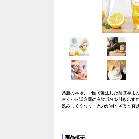
薬膳の本場、中国で誕生した薬膳専用の
古くから漢方薬の有効成分を引き出す
飲みにくくなり、火力が弱すぎると有
「BUYDEEM」があれば、難しい設
膳を上手に煎じる事ができます。
商品概要
自動で火加減の調整を行いながら、一