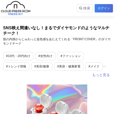
検索
ログイン
SNS映え間違いなし！まるでダイヤモンドのようなマルチ
チーク！
肌の内側からじゅわっと血色感をあたえてくれる「FRONT COVER」のダイヤ
モンドチーク
#10代・20代向け
#女性向け
#ファッション
#トレンド情報
#美容/健康
#美容・健康家電
#メイク
#ファッション
#美容・健康サービス
#toC
#toB
#日本唯一
#日本初
#SNSで話題
#流行
#コロナ
#ユニーク
#面白い
#変わった物
#マスク
#話題
#春休み
#春
#入学式
#新生活
#夏休み