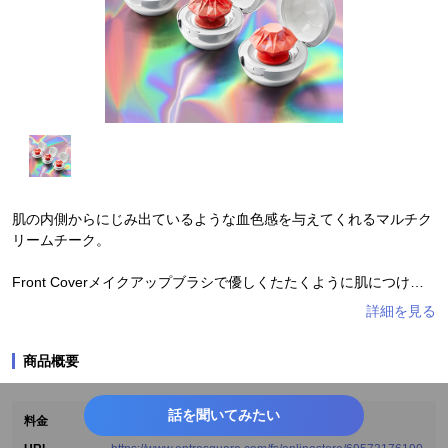
肌の内側からにじみ出ているような血色感を与えてくれるマルチク
リームチーク。
Front Coverメイクアップブラシで優しくたたくように肌につける
と、ふわっとほんのり発色に。
クリームチークなのにサラサラテクスチャー。
商品概要
高密着でマスクにもつきにくく、コスパも大満足です！
話を聞いてみたい
料金
2,800円（税込み）
ダイヤモンドの中心に芯が入っているのでポキっと折れる心配はあ