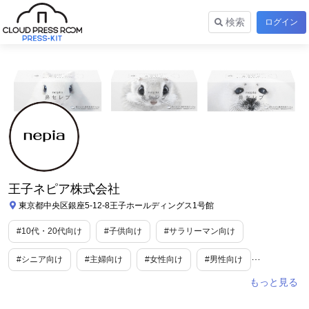
検索
ログイン
王子ネピア株式会社
東京都中央区銀座5-12-8王子ホールディングス1号館
#10代・20代向け
#子供向け
#サラリーマン向け
#シニア向け
#主婦向け
#女性向け
#男性向け
#ファミリー向け
#教育
#食
#トレンド情報