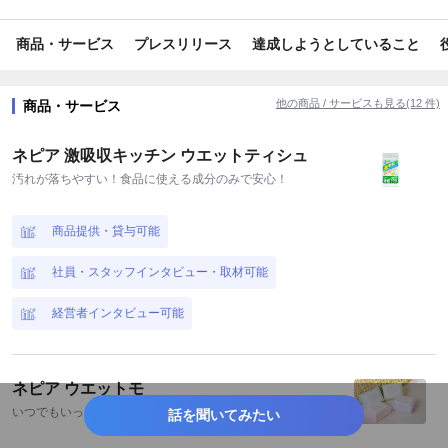
#ビジネス/経済/マネー
#美容/健康
#報道/ドキュメンタリー
商品・サービス
プレスリリース
達成しようとしていること
#ライフスタイル
#旅行/お出かけ情報
#ゲーム
#スキンケア
#内食・中食
#グルメ
#スイーツ
他の商品 / サービスも見る(12 件)
商品・サービス
#アミューズメント
#テーマパーク
#イベント
#施設
ネピア 激吸収キッチン ウエットティシュ
#衛生用品・日用品
#トイ
#健康・サプリ
#ファッション
汚れが落ちやすい！食品に使える成分のみで安心！
#アクセサリー
#インテリア小物
#キッチン小物
商品提供・貸与可能
#バス・トイレグッズ
#掃除グッズ
#ペット
#ペット小物
社員・スタッフインタビュー・取材可能
#業務効率化
#育児・子育て
#家事
#環境保全
経営者インタビュー可能
#教育・学習
#交通・運輸
#小売・卸販売
#コミュニケーション
#地域活性・地方創生
#知育・幼児教育
ネピア ウエットモ
いつでもいっしょにいたい 友達みたいなウエットティシュ
話を聞いてみたい
#美容・健康サービス
#業界唯一
#toB
#toC