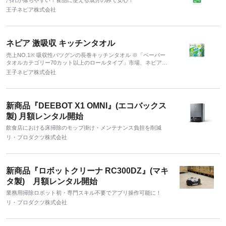
汚れが落ちやすい！食品に使える成分のみで安心！
王子ネピア株式会社
ネピア 激吸収 キッチンタオル
売上NO.1※ 吸収性バツグンの長巻キッチンタオル ※「ペーパー
タオルカテゴリー70カット以上のロールタイプ」市場、ネピア激
吸収キッチンタオルブランド、累計販売金額 容量シェア (2021年
王子ネピア株式会社
4月～ 2023年 3月、全国、全業態、インテージ SRI+ 調べ
新商品『DEEBOT X1 OMNI』(エコバックス
製) 月額レンタル開始
飲食店における床掃除のモップ掛け・メンテナンス負担を削減
リ・プロダクツ株式会社
新商品『ロボットクリーナ RC300DZ』(マキ
タ製) 月額レンタル開始
業務用掃除ロボット初・専門スキル不要でアプリ操作可能に！
リ・プロダクツ株式会社