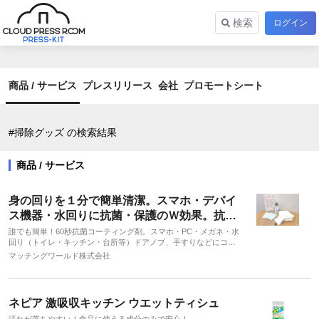
検索
ログイン
商品 / サービス
プレスリリース
会社
プロモートシート
#掃除グッズ の検索結果
商品 / サービス
身の回りを１分で簡単清潔。スマホ・デバイ
ス機器・水回りに抗菌・保護のＷ効果。抗菌
コーティング剤「PIKAPRO DX（ピカプロ
誰でも簡単！60秒抗菌コーティング剤。スマホ・PC・メガネ・水
回り（トイレ・キッチン・台所等）ドアノブ、手すりなどにコー
ディーエックス）」
ティングするだけ。国産無添加でお子様にもペットにも安心安
マッチングワールド株式会社
全。
ネピア 激吸収キッチン ウエットティシュ