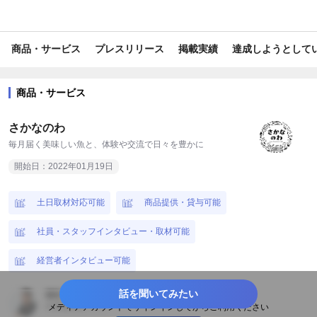
#レジャー・アウトドア
#生鮮・加工食品
#内食・中食
商品・サービス
プレスリリース
掲載実績
達成しようとして
#グルメ
#イベント
#国内観光
#D2C
#EC
#WEBサービス
#小売・卸販売
#サブスク・レンタル
商品・サービス
#食品産業
#第一次産業
#第二次産業
#地域活性・地方創生
さかなのわ
#旅行
#地域限定
#数量限定
#新規事業
#toC
毎月届く美味しい魚と、体験や交流で日々を豊かに
開始日：2022年01月19日
#SDGs・ESG
#エシカル
#変わった人
#変わった物
#ギフト
#クラウドファンディング
#コラボ
#コロナ
土日取材対応可能
商品提供・貸与可能
#新商品・サービス
#ユニーク
#話題
#福島
#東京
社員・スタッフインタビュー・取材可能
経営者インタビュー可能
話を聞いてみたい
植松 謙
取材ができる人については、
代表取締役ＣＯＯ
メディアアカウントでサインインしてからご利用ください