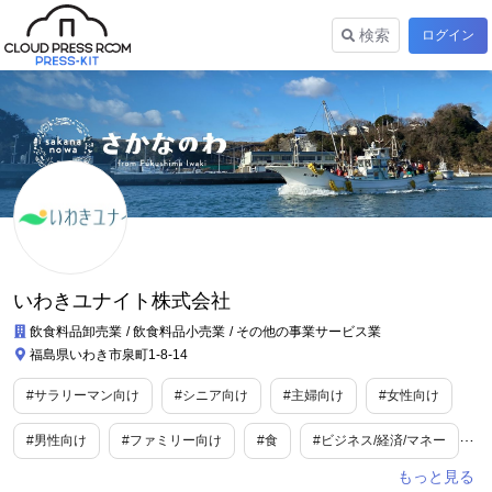
検索
ログイン
いわきユナイト株式会社
飲食料品卸売業
飲食料品小売業
その他の事業サービス業
福島県いわき市泉町1-8-14
#サラリーマン向け
#シニア向け
#主婦向け
#女性向け
#男性向け
#ファミリー向け
#食
#ビジネス/経済/マネー
#美容/健康
#ライフスタイル
#旅行/お出かけ情報