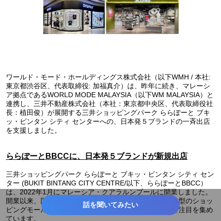
ワールド・モード・ホールディングス株式会社（以下WMH / 本社:
東京都渋谷区、代表取締役: 加福真介）は、昨年に続き、マレーシ
ア拠点であるWORLD MODE MALAYSIA（以下WM MALAYSIA）と
連携し、三井不動産株式会社（本社：東京都中央区、代表取締役社
長：植田俊）が展開する三井ショッピングパーク ららぽーと ブキ
ッ・ビンタン シティ センターへの、日本発５ブランドの一斉出店
を支援しました。
ららぽーとBBCCに、日本発５ブランドが新規出店
三井ショッピングパーク ららぽーと ブキッ・ビンタン シティ セン
ター (BUKIT BINTANG CITY CENTRE/以下、ららぽーとBBCC）
は、2022年1月にマレーシア・クアラルンプールに開業しました。
開業以来、国内外の人気ブランドが次々と出店し、従来型のショッ
話を聞いてみたい
ピングモールの枠を超えた新しい体験型商業施設として注目を集め
ています。