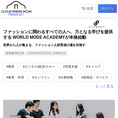
検索
ログイン
ファッションに関わるすべての人へ、力となる学びを提供
する WORLD MODE ACADEMYが本格始動
世界から人が集まる、ファッション人材育成の場を目指す
情報解禁日時：2024年05月30日 15時40分
#教育
#ビジネス/経済/マネー
#営業支援
#キャリア
#教育・学習
#オンライン
#企業情報
#新商品・サービス
#toB