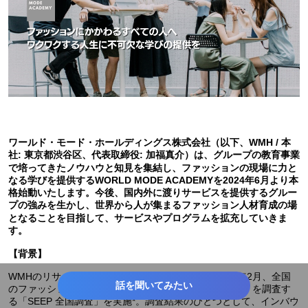
ワールド・モード・ホールディングス株式会社（以下、WMH / 本
社: 東京都渋谷区、代表取締役: 加福真介）は、グループの教育事業
で培ってきたノウハウと知見を集結し、ファッションの現場に力と
なる学びを提供するWORLD MODE ACADEMYを2024年6月より本
格始動いたします。今後、国内外に渡りサービスを提供するグルー
プの強みを生かし、世界から人が集まるファッション人材育成の場
となることを目指して、サービスやプログラムを拡充していきま
す。
【背景】
WMHのリサーチ＆エデュケーション事業部は、2024年2月、全国
話を聞いてみたい
のファッションブランド店舗における顧客満足度（CS）を調査す
る「SEEP 全国調査」を実施*。調査結果のひとつとして、インバウ