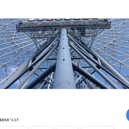
町Mﾋﾞﾙ３F