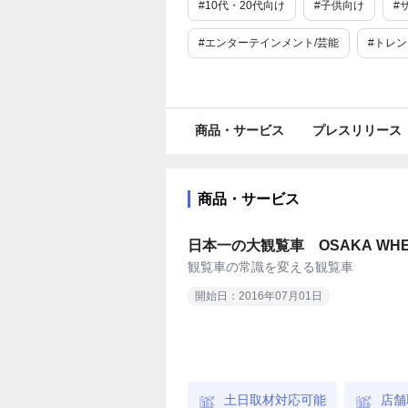
#10代・20代向け
#子供向け
#
#エンターテインメント/芸能
#トレ
#ライフスタイル
#旅行/お出かけ情報
#イベント
#施設
#アート・演劇
商品・サービス
プレスリリース
#旅行
#日本初
#toB
#toC
#SNSで話題
#面白い
#変わっ
商品・サービス
#夏休み
#春
#冬
#大阪
日本一の大観覧車 OSAKA WH
観覧車の常識を変える観覧車
開始日：2016年07月01日
土日取材対応可能
店舗