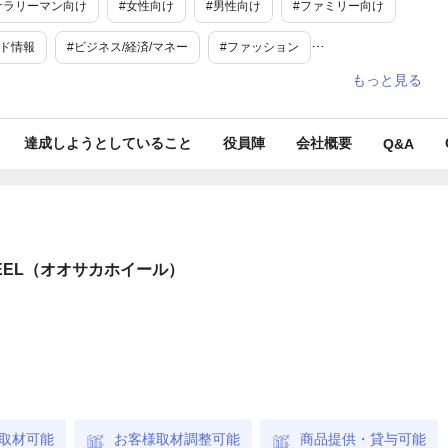
サラリーマン向け
#女性向け
#男性向け
#ファミリー向け
ンド情報
#ビジネス/経済/マネー
#ファッション
#レジャー・アウトドア
#アミューズメント
#テーマパーク
#トイ
#国内観光
#ファッション
#ガーデニング・菜園
達成しようとしていること
役員陣
会社概要
Q&A
#日本唯一
#最大級
#期間限定
#地域限定
た物
#コラボ
#旬
#ユニーク
#リラックス
#花見
EEL（オオサカホイール）
取材可能
お客様取材調整可能
商品提供・貸与可能