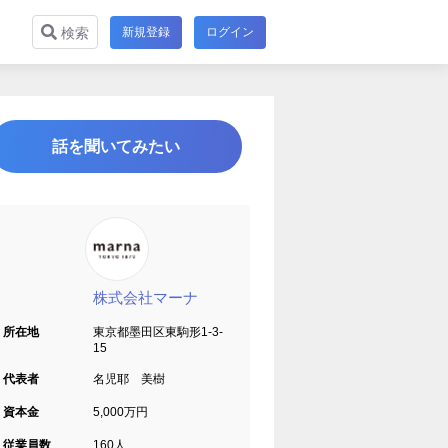
新規登録
ログイン
検索
話を聞いてみたい
株式会社マーナ
所在地
東京都墨田区東駒形1-3-
15
代表者
名児耶 美樹
資本金
5,000万円
従業員数
160人