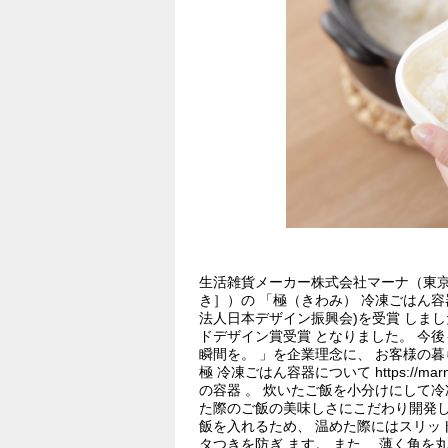
生活雑貨メーカー株式会社マーナ（東京都
き］）の 「極（きわみ） 冷凍ごはん容器
法人日本デザイン振興会)を受賞 しまし
ドデザイン賞受賞 となりました。 今後も「D
瞬間を。 」を企業理念に、 お客様の
極 冷凍ごはん容器について https://marn
の容器 。 炊いたご飯を小分けにして
た際のご飯の美味しさにこだわり開発し
飯を入れるため、 温めた際にはスリッ
タつきを防ぎ ます。 また、 薄く角を