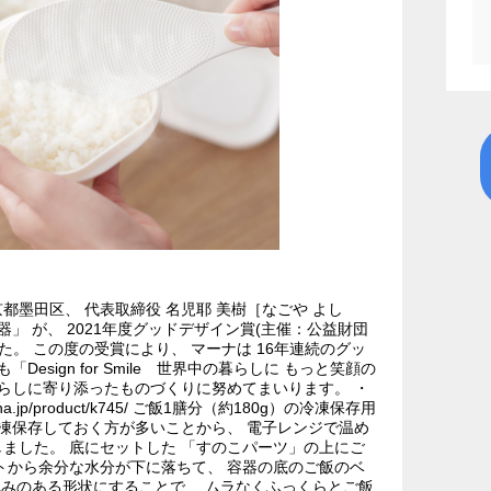
墨田区、 代表取締役 名児耶 美樹［なごや よし
」 が、 2021年度グッドデザイン賞(主催：公益財団
た。 この度の受賞により、 マーナは 16年連続のグッ
esign for Smile 世界中の暮らしに もっと笑顔の
暮らしに寄り添ったものづくりに努めてまいります。 ・
a.jp/product/k745/ ご飯1膳分（約180g）の冷凍保存用
冷凍保存しておく方が多いことから、 電子レンジで温め
ました。 底にセットした 「すのこパーツ」の上にご
トから余分な水分が下に落ちて、 容器の底のご飯のベ
丸みのある形状にすることで、 ムラなくふっくらとご飯