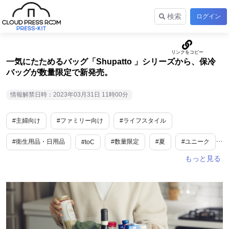
検索
ログイン
一気にたためるバッグ「Shupatto 」シリーズから、保冷
バッグが数量限定で新発売。
情報解禁日時：2023年03月31日 11時00分
#主婦向け
#ファミリー向け
#ライフスタイル
#衛生用品・日用品
#数量限定
#夏
#ユニーク
#toC
#新商品・サービス
#春