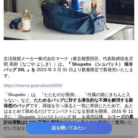
生活雑貨メーカー株式会社マーナ（東京都墨田区、代表取締役名児
耶 美樹［なごや よしき］）は
、『 Shupatto （シュパット） 保冷
2023 年 3 月 31 日より数量限定で新発売いたしま
バッグ 20L 』を
す。
https://marna.jp/product/s500/
「Shupatto 」は、「たたむのが面倒」、「付属の袋にきちんと入
らない」など、
たためるバッグに対する潜在的な不満を解消する新
です。両端を引っ張ると一気に帯状にたためて、あと
発想のバッグ
はまとめて留めるだけでコンパクトになる形状を開発。2015 年 11
月に「 Shupatto コンパクトバッグ M 」を発売以降、
シリーズの累
するなど、多くのお客様にご愛用いた
計出荷数は1,300 万個を突破
話を聞いてみたい
だいております。