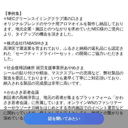
【事例集】
⚪︎NECグリーンスイミングクラブ溝の口さま
オリジナルブレンドのサウナ用アロマオイルを製作し納品しており
ます。地元企業・施設とのつながりを求めていたNEC様のご意向に
より、タイアップの機会を頂きました。
⚪︎株式会社ITABASHIさま
高津区で運送業を営まれており、ふるさと納税の返礼品にも認定さ
れた「セーフティ・ドライバーセット」の開発にご協力いただきま
した。
⚪︎社会復帰訓練所 就労支援事業所あやめさま
シールの貼り付けや精油、マスクスプレーの充填など、弊社製品の
製造を委託しております。いつも素早く丁寧にご対応頂いており、
納入される製品の完成度は非常に高いです。
⚪︎かわさき若者会議
創設者の髙橋淳音は、地元の若者が集まるプラットフォーム「かわ
さき若者会議」に所属しています。オンラインWSのファシリテー
ターやラゾーナ川崎をはじめとする市内施設でのイベント運営など
に関わっています。個人としても法人としても、地域との繋がりを
深めている最中です。
話を聞いてみたい