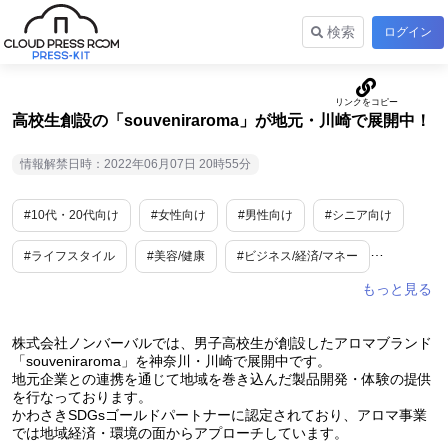
検索
ログイン
高校生創設の「souveniraroma」が地元・川崎で展開中！
情報解禁日時：2022年06月07日 20時55分
#10代・20代向け
#女性向け
#男性向け
#シニア向け
#ライフスタイル
#美容/健康
#ビジネス/経済/マネー
#インテリア小物
#健康・サプリ
#小売・卸販売
#EC
#新規事業
#不眠・睡眠不足
#toB
#toC
株式会社ノンバーバルでは、男子高校生が創設したアロマブランド
「souveniraroma」を神奈川・川崎で展開中です。
地元企業との連携を通じて地域を巻き込んだ製品開発・体験の提供
#自律神経失調
#SDGs・ESG
#変わった人
#人物
を行なっております。
かわさきSDGsゴールドパートナーに認定されており、アロマ事業
#マスク
#神奈川
では地域経済・環境の面からアプローチしています。