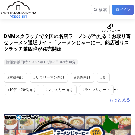
検索
ログイン
DMMスクラッチで全国の名店ラーメンが当たる！お取り寄
せラーメン通販サイト「ラーメンじゃーにー」銘店巡りス
クラッチ第四弾が発売開始！
情報解禁日時：2025年10月03日 02時00分
#主婦向け
#サラリーマン向け
#男性向け
#食
#10代・20代向け
#ファミリー向け
#ライフサポート
#期間限定
#数量限定
#キャンペーン