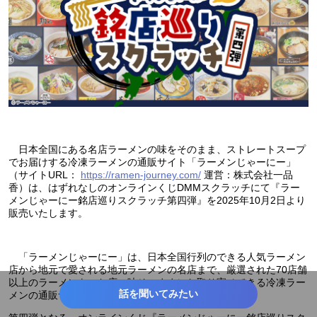
日本全国にある名店ラーメンの味をそのまま、ストレートスープ
でお届けする冷凍ラーメンの通販サイト「ラーメンじゃーにー」
（サイトURL：
https://ramen-journey.com/
運営：株式会社一品
香）は、はずれなしのオンラインくじDMMスクラッチにて『ラー
メンじゃーにー銘店巡りスクラッチ第四弾』を2025年10月2日より
販売いたします。
「ラーメンじゃーにー」は、日本全国行列のできる人気ラーメン
店から地元で愛される地元ラーメンの名店まで、厳選された70店舗
以上のラーメンを、お店の味そのままにお取り寄せできる冷凍ラー
話を聞いてみたい
メンの通販サイトです。