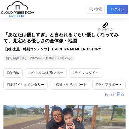
検索
ログイン
「あなたは優しすぎ」と言われるぐらい優しくなってみ
て、見定める優しさの全体像・地図
【(株)土屋 特別コンテンツ】 TSUCHIYA MEMBER's STORY
情報解禁日時：2025年06月04日 17時24分
#自治体
#ビジネス/経済/マネー
#ライフスタイル
#報道/ドキュメンタリー
#福祉・生活サポート
#ライフサポート
#医療・福祉
#働き方改革
#SDGs・ESG
#社員