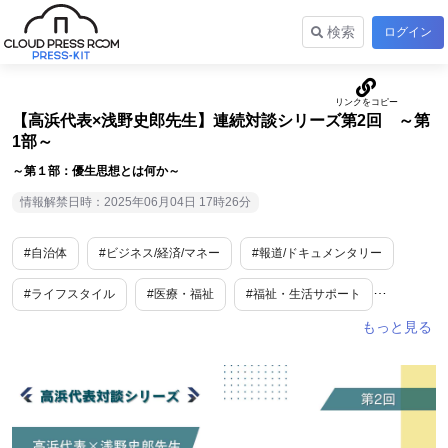
検索
ログイン
【高浜代表×浅野史郎先生】連続対談シリーズ第2回 ～第
1部～
～第１部：優生思想とは何か～
情報解禁日時：2025年06月04日 17時26分
#自治体
#ビジネス/経済/マネー
#報道/ドキュメンタリー
#ライフスタイル
#医療・福祉
#福祉・生活サポート
#ライフサポート
#SDGs・ESG
#人物
#社長・CEO