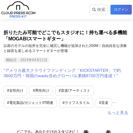
検索
ログイン
折りたたみ可能でどこでもスタジオに！持ち運べる多機能
「MOGABIスマートギター」
以前のモデルの短所を完全に補完し機能が追加された200M！自由自在な演奏
と録音を楽しめるスマートギターが登場
開始日：2023年04月21日
アメリカ最大クラウドファンディング「KICKSTARTER」で約
3600万円・韓国のwadiz含めグローバル累積8700万円達成！
#女性向け
#男性向け
#音楽/アーティスト
#電化製品/ガジェット/IT関連
#ライフスタイル
#音楽
#クラウドファンディング
#プロジェクト
#クラファン達成
#テクノロジー