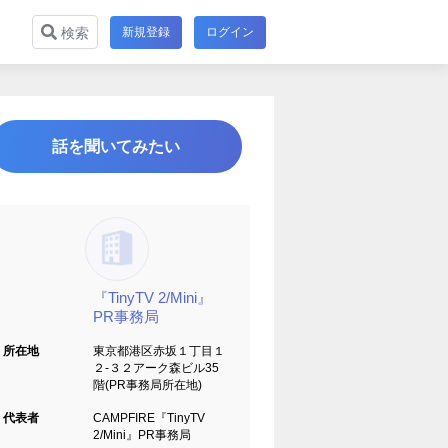
新規登録
ログイン
検索
話を聞いてみたい
『TinyTV 2/Mini』
PR事務局
所在地
東京都港区赤坂１丁目１
２-３２アーク森ビル35
階(PR事務局所在地)
代表者
CAMPFIRE『TinyTV
2/Mini』PR事務局