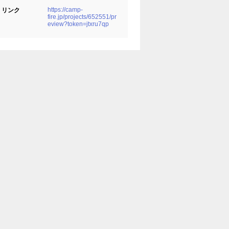
https://camp-
リンク
fire.jp/projects/652551/pr
eview?token=jtxru7qp