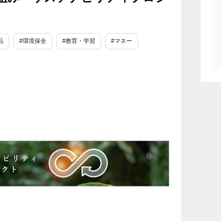
品
#環境保全
#教育・学習
#マネー