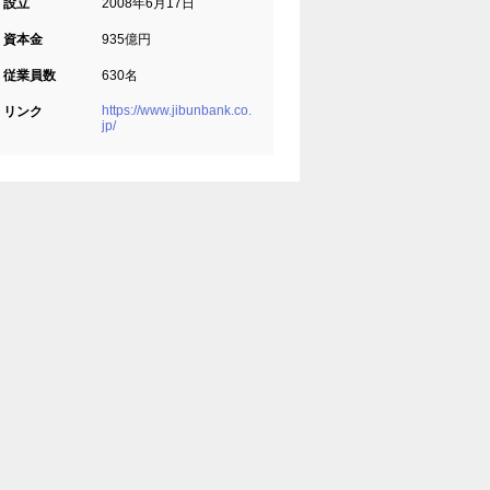
設立
2008年6月17日
資本金
935億円
従業員数
630名
https://www.jibunbank.co.
リンク
jp/