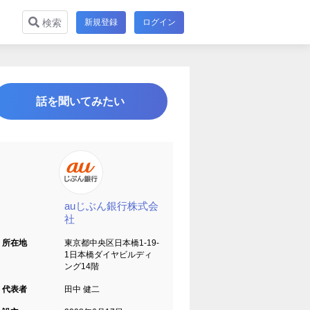
新規登録
ログイン
検索
話を聞いてみたい
auじぶん銀行株式会
社
所在地
東京都中央区日本橋1-19-
1日本橋ダイヤビルディ
ング14階
代表者
田中 健二