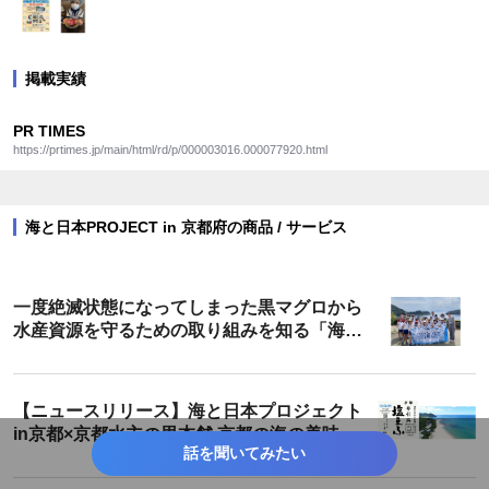
掲載実績
PR TIMES
https://prtimes.jp/main/html/rd/p/000003016.000077920.html
海と日本PROJECT in 京都府の商品 / サービス
一度絶滅状態になってしまった黒マグロから
水産資源を守るための取り組みを知る「海の
京都調査隊～伊根町の黒マグロを調査せよ
～」を開催しました！
【ニュースリリース】海と日本プロジェクト
in京都×京都水主の里本舗 京都の海の美味し
話を聞いてみたい
さが詰まった京とうふ