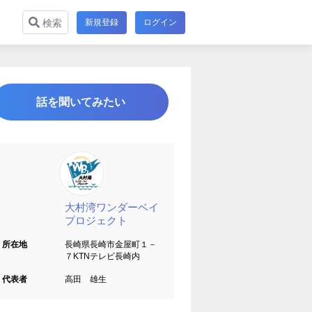
新規登録
ログイン
検索
話を聞いてみたい
大村湾ワンダーベイ
プロジェクト
所在地
長崎県長崎市金屋町１－
７KTNテレビ長崎内
代表者
高田 雄生