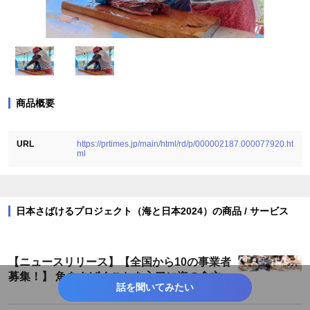
商品概要
URL
https://prtimes.jp/main/html/rd/p/000002187.000077920.ht
ml
日本さばけるプロジェクト（海と日本2024）の商品 / サービス
【ニュースリリース】【全国から10の事業者
募集！】 魚をさばくことを入口に海の食文化
話を聞いてみたい
を継承し、輪を広げるプロジェクト 「日本さ
ばける塾」を開催！