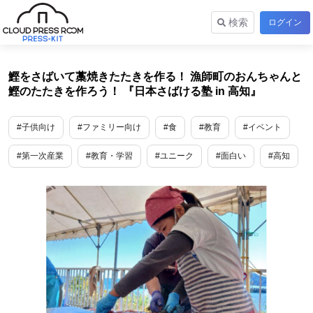
検索
ログイン
鰹をさばいて藁焼きたたきを作る！ 漁師町のおんちゃんと
鰹のたたきを作ろう！ 『日本さばける塾 in 高知』
#子供向け
#ファミリー向け
#食
#教育
#イベント
#第一次産業
#教育・学習
#ユニーク
#面白い
#高知