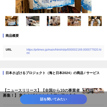
商品概要
URL
https://prtimes.jp/main/html/rd/p/000002169.000077920.ht
ml
日本さばけるプロジェクト（海と日本2024）の商品 / サービス
【ニュースリリース】【全国から10の事業者
募集！】 魚をさばくことを入口に海の食文化
話を聞いてみたい
を継承し、輪を広げるプロジェクト 「日本さ
ばける塾」を開催！