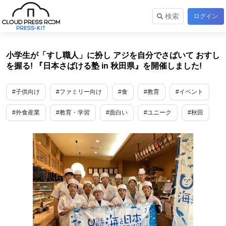
検索
ログイン
小学生が「すし職人」に扮し アジを自分でさばいて おすし
を握る! 『日本さばける塾 in 秋田県』を開催しました!
#子供向け
#ファミリー向け
#食
#教育
#イベント
#外食産業
#教育・学習
#面白い
#ユニーク
#秋田