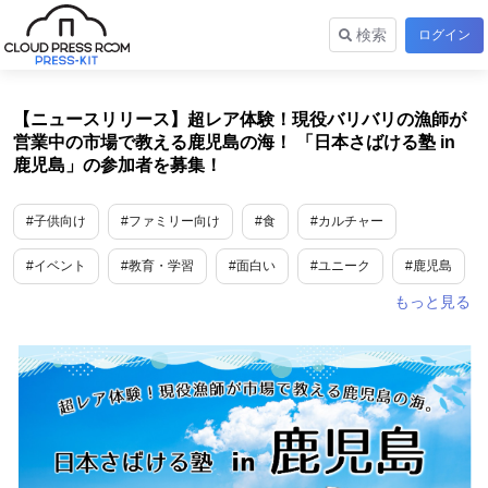
検索
ログイン
【ニュースリリース】超レア体験！現役バリバリの漁師が
営業中の市場で教える鹿児島の海！ 「日本さばける塾 in
鹿児島」の参加者を募集！
#子供向け
#ファミリー向け
#食
#カルチャー
#イベント
#教育・学習
#面白い
#ユニーク
#鹿児島
#生鮮・加工食品