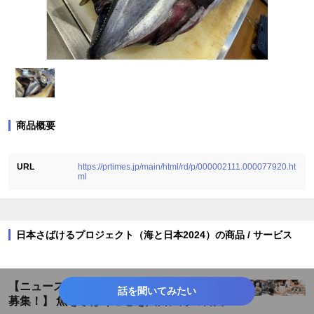
商品概要
URL
https://prtimes.jp/main/html/rd/p/000002111.000077920.ht
ml
日本さばけるプロジェクト（海と日本2024）の商品 / サービス
【ニュースリリース】【全国から10の事業者
話を聞いてみたい
募集！】 魚をさばくことを入口に海の食文化