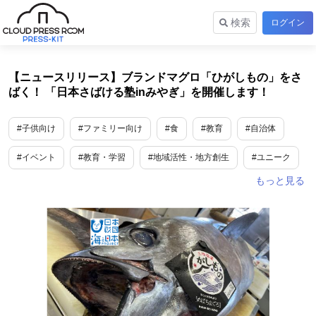
検索
ログイン
【ニュースリリース】ブランドマグロ「ひがしもの」をさ
ばく！ 「日本さばける塾inみやぎ」を開催します！
#子供向け
#ファミリー向け
#食
#教育
#自治体
#イベント
#教育・学習
#地域活性・地方創生
#ユニーク
#宮城