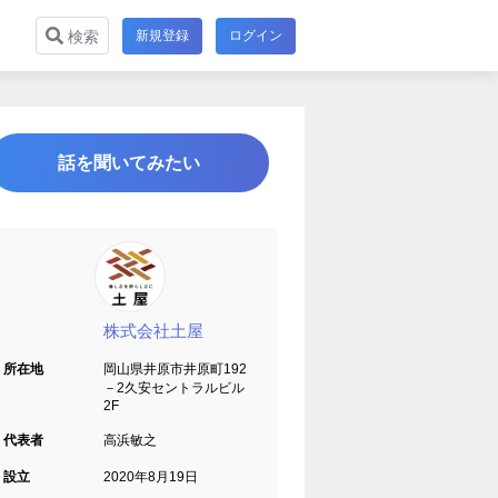
新規登録
ログイン
検索
話を聞いてみたい
株式会社土屋
所在地
岡山県井原市井原町192
－2久安セントラルビル
2F
代表者
高浜敏之
設立
2020年8月19日