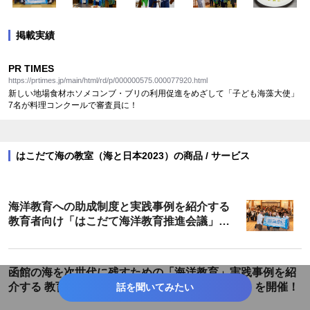
掲載実績
PR TIMES
https://prtimes.jp/main/html/rd/p/000000575.000077920.html
新しい地場食材ホソメコンブ・ブリの利用促進をめざして「子ども海藻大使」
7名が料理コンクールで審査員に！
はこだて海の教室（海と日本2023）の商品 / サービス
海洋教育への助成制度と実践事例を紹介する
教育者向け「はこだて海洋教育推進会議」を
開催しました！
函館の海を次世代に残すための「海洋教育」実践事例を紹
介する 教育者向け「はこだて海洋教育推進会議」を開催！
話を聞いてみたい