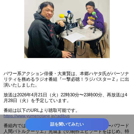
パワー系アクション俳優・大東賢は、本郷ハヤタ氏がパーソナ
リティを務めるラジオ番組『一撃必聴！ラジバスターＺ』に出
演いたしました。
放送は2026年4月21日（火）22時30分〜23時00分、再放送は4
月28日（火）を予定しています。
番組は以下のURLより聴取可能です。
https://www.yumenotane.jp/radibus
話を聞いてみたい
番組内では、主演アクション映画『〜運送ドラゴン〜パワード
人間バトルクーリエ』完成までの制作エピソードをはじめ、特