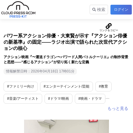
検索
ログイン
パワー系アクション俳優・大東賢が示す『アクション俳優
の新基準』の固定――ラジオ出演で語られた次世代アクシ
ョンの核心
アクション映画『〜運送ドラゴン〜パワード人間バトルクーリエ』の制作背景
と思想――“感じるアクション”が切り拓く新たな定義
情報解禁日時：2026年04月18日 17時01分
#ファミリー向け
#エンターテインメント/芸能
#教育
#音楽/アーティスト
#ドラマ/映画
#映画・ドラマ
#アート・演劇
#タレント
#教育・学習
#世界唯一